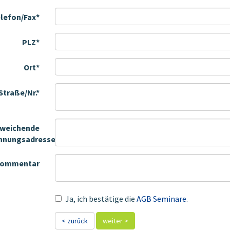
lefon/Fax*
PLZ*
Ort*
Straße/Nr.*
weichende
hnungsadresse
ommentar
Ja, ich bestätige die
AGB Seminare
.
< zurück