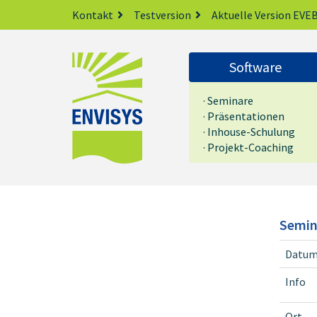
Kontakt
Testversion
Aktuelle Version EVEB
Software
· Seminare
· Präsentationen
· Inhouse-Schulung
· Projekt-Coaching
Semin
Datu
Info
Ort