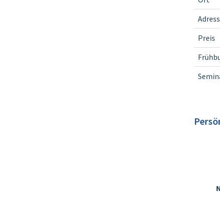
Adress
Preis
Frühb
Semina
Persö