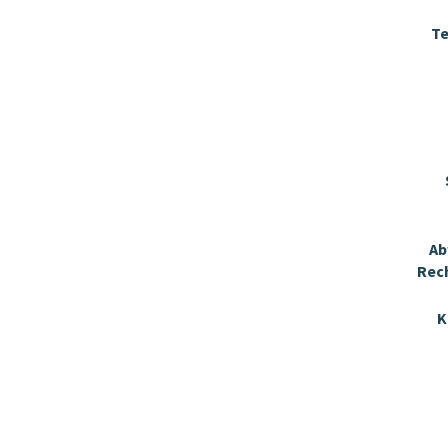
Te
Ab
Rec
K