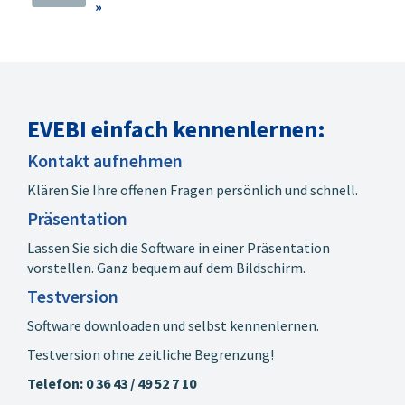
detaillierter
4108 Bbl 2
»
Wärmebrücken (analog
Wärmebrückenassistent:
Formblätter A-C der
Automatische
KfW)
Übernahme der
Umfangreicher
relevanten
Ergebnisbericht für
Wärmebrücken nach
eine lückenlose
DIN 4108 Bbl 2
EVEBI einfach kennenlernen:
Dokumentation der
entsprechend der
Kontakt aufnehmen
Wärmebrücken
Randbedingungen des
Gebäudes.
Hinweis
: Für
EVEBI-
Klären Sie Ihre offenen Fragen persönlich und schnell.
Die Bedingungen zur
Anwender
bieten wir diese
Präsentation
Einhaltung der
Funktionen im
EVEBI-Modul
Wärmebrücken werden
Wärmebrücken Pro »
Lassen Sie sich die Software in einer Präsentation
an.
angezeigt und können
vorstellen. Ganz bequem auf dem Bildschirm.
mit den realen
Testversion
Wärmebrücken bzw.
Planungsunterlagen
Software downloaden und selbst kennenlernen.
abgeglichen werden.
Testversion ohne zeitliche Begrenzung!
Die Einhaltung der
Wärmebrückenbedingungen
Telefon: 0 36 43 / 49 52 7 10
wird geprüft.