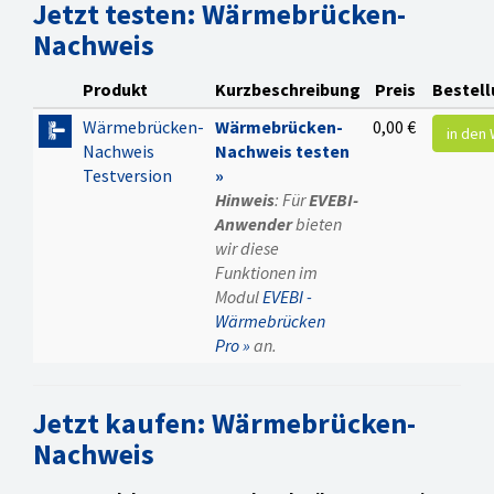
Jetzt testen: Wärmebrücken-
nachweisen nach DIN 4108
Nachweis
Bbl 2 sowie gemäß der KfW-
Wärmebrückenbewertung.
Die Wärmebrückendetails
Produkt
Kurzbeschreibung
Preis
Bestel
sind in einer
Wärmebrücken-
Wärmebrücken-
0,00 €
in den
Wärmebrückendatenbank
Nachweis
Nachweis testen
einschließlich der zu
Testversion
»
erfüllenden Bedingungen
Hinweis
: Für
EVEBI-
hinterlegt. Ein
Anwender
bieten
Wärmebrückenassistent
wir diese
unterstützt die Eingabe der
Funktionen im
Wärmebrücken in
Modul
EVEBI -
Abhängigkeit des gewählten
Wärmebrücken
Verfahrens. Die Einhaltung
Pro »
an.
der
Wärmebrückenbedingungen
wird dabei geprüft.
Jetzt kaufen: Wärmebrücken-
Erfassen von
Nachweis
Wärmebrücken gemäß
DIN 4108-2 bzw. gemäß