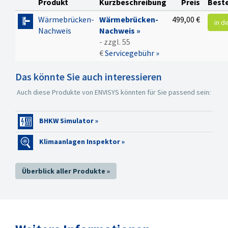
Produkt
Kurzbeschreibung
Preis
Best
EnEV mit pauschalem
Wärmebrückenfaktor
Wärmebrücken-
Wärmebrücken-
499,00 €
in d
Erfassen von
Nachweis
Nachweis »
Wärmebrücken gemäß
- zzgl. 55
DIN 4108 Bbl 2
€
Servicegebühr »
(Gleichwertigkeitsnachweis),
Das könnte Sie auch interessieren
unterstützt durch eine
Wärmebrückendatenbank
Auch diese Produkte von ENVISYS könnten für Sie passend sein:
mit den Details der DIN
4108 Bbl 2
Wärmebrückenassistent: Automatische
BHKW Simulator »
Übernahme der
Klimaanlagen Inspektor »
relevanten
Wärmebrücken nach
DIN 4108 Bbl 2
Überblick aller Produkte »
entsprechend der
Randbedingungen des
Gebäudes
Assistierte
Überprüfung der