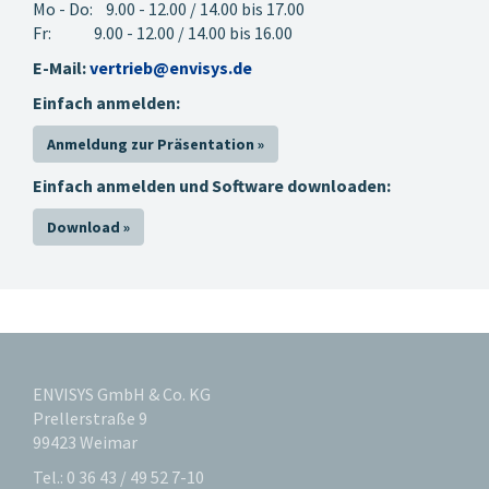
Mo - Do: 9.00 - 12.00 / 14.00 bis 17.00
Gleichwertigkeitsnachweis
Fr: 9.00 - 12.00 / 14.00 bis 16.00
gemäß KfW-
E-Mail:
vertrieb@envisys.de
Wärmebrückenempfehlungen
(Formblatt A)
Einfach anmelden:
Verwenden Sie den
Anmeldung zur Präsentation »
Wärmebrückenassistenten
oder wählen Sie die
Einfach anmelden und Software downloaden:
entsprechenden
Download »
Wärmebrücken einzeln
Wärmebrücken-Nachweis - Gleichwertigkeitsnachweis nach DIN
4108 Bbl 2
aus der
Wärmebrückendatenbank
(KfW-Wärmebrücken)
Geben Sie die
Geometrie- und
Baustoffeigenschaften
ENVISYS GmbH & Co. KG
jeder Wärmebrücke ein
Prellerstraße 9
Die Bewertung der
99423 Weimar
Wärmebrücken wird
durch die KfW über die
Tel.: 0 36 43 / 49 52 7-10