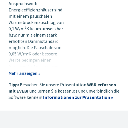
Anspruchsvolle
Energieeffizienzhäuser sind
mit einem pauschalen
Wärmebrückenzuschlag von
0,1 W/m²K kaum umsetzbar
bzw. nur mit einem stark
erhöhten Dämmstandard
möglich. Die Pauschale von
0,05 W/m²K oder bessere
Werte bedingen einen
Gleichwertigkeitsnachweis
oder eine detaillierte
Mehr anzeigen »
Wärmebrückenberechnung.
Tipp:
Besuchen Sie unsere Präsentation
WBR erfassen
Die KfW unterstützt den
mit EVEBI
und lernen Sie kostenlos und unverbindlich die
Wärmebrückennachweis mit
Software kennen!
Informationen zur Präsentation »
eigenen Verfahren.
Die Software
Wärmebrücken-
Nachweis
dient zur
Durchführung von
Gleichwertigkeits-