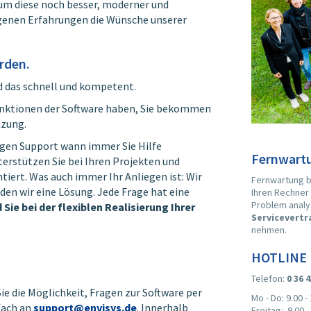
, um diese noch besser, moderner und
igenen Erfahrungen die Wünsche unserer
rden.
d das schnell und kompetent.
unktionen der Software haben, Sie bekommen
tzung.
igen Support wann immer Sie Hilfe
Fernwart
erstützen Sie bei Ihren Projekten und
tiert. Was auch immer Ihr Anliegen ist: Wir
Fernwartung b
n wir eine Lösung. Jede Frage hat eine
Ihren Rechner 
Problem analy
Sie bei der flexiblen Realisierung Ihrer
Servicevertr
nehmen.
HOTLINE
Telefon:
0 36 4
ie die Möglichkeit, Fragen zur Software per
Mo - Do: 9.00 -
nfach an
support@envisys.de
. Innerhalb
Freitag: 9.00 -