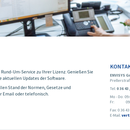
KONTA
n Rund-Um-Service zu Ihrer Lizenz. Genießen Sie
ENVISYS G
e aktuellen Updates der Software.
Prellerstra
llen Stand der Normen, Gesetze und
Tel:
0 36 43 
r Email oder telefonisch.
Mo - Do: 09.
Fr: 09.00 -
Fax: 0 36 43
E-Mail:
vert