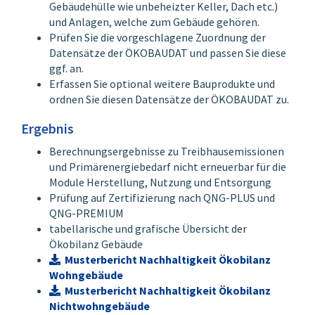
Gebäudehülle wie unbeheizter Keller, Dach etc.)
Ökobilanzierung -
und Anlagen, welche zum Gebäude gehören.
Rechenwerte 2023
Prüfen Sie die vorgeschlagene Zuordnung der
(gültig ab 01.03.2023)
Datensätze der ÖKOBAUDAT und passen Sie diese
Automatische
ggf. an.
Zuordnung der
Erfassen Sie optional weitere Bauprodukte und
technischen Anlagen zu
ordnen Sie diesen Datensätze der ÖKOBAUDAT zu.
den Datensätzen der
ÖKOBAUDAT bzw. der
Ergebnis
Tabelle
Ökobilanzierung -
Berechnungsergebnisse zu Treibhausemissionen
Rechenwerte 2023
und Primärenergiebedarf nicht erneuerbar für die
(gültig ab 01.03.2023)
Module Herstellung, Nutzung und Entsorgung
Manuelle Bearbeitung
Prüfung auf Zertifizierung nach QNG-PLUS und
der Zuordnung der
QNG-PREMIUM
ÖKOBAUDAT bzw. der
tabellarische und grafische Übersicht der
Tabelle
Ökobilanz Gebäude
Ökobilanzierung -
Musterbericht Nachhaltigkeit Ökobilanz
Rechenwerte 2023
Wohngebäude
(gültig ab 01.03.2023)
Musterbericht Nachhaltigkeit Ökobilanz
Erweiterung der
Nichtwohngebäude