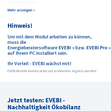
Das EVEBI-Modul
Nachhaltigkeit Ökobilanz
Mehr anzeigen »
ermöglicht die Berechnung
der Umweltwirkungen aller
Hinweis!
im Gebäude vorhandenen
Konstruktionen und Anlagen
für die Phasen Herstellung,
Um mit dem Modul arbeiten zu können,
Nutzung und Entsorgung. Die
muss die
Ökobilanz-Software greift
Energieberatersoftware
EVEBI »
bzw.
EVEBI Pro »
dabei auf die ÖKOBAUDAT
auf Ihrem PC installiert sein.
bzw. die Tabelle
Ökobilanzierung -
Ihr Vorteil - EVEBI wächst mit!
Rechenwerte 2023 (gültig ab
EVEBI-Module können jederzeit problemlos ergänzt werden!
01.03.2023) zu. Anhand der in
EVEBI bereits vorliegenden
Angaben zum Projekt
(Bauteile mit ihren
Schichten, Anlagen,
Jetzt testen: EVEBI -
Einbauten) werden die
Nachhaltigkeit Ökobilanz
passenden Datensätze für die