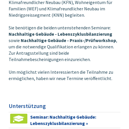
Berechnung des
Klimafreundlicher Neubau (KFN), Wohneigentum für
Primärenergiebedafs,
Familien (WEF) und Klimafreundlicher Neubau im
nicht erneuerbar, (Q
)
P,ne
Niedrigpreissegment (KNN) begleiten.
für die Module A1-A3
(Herstellung), B4
Sie benötigen die beiden untenstehenden Seminare:
(Austausch), D1
Nachhaltige Gebäude - Lebenszyklusbilanzierung
(Recycling) und B6
sowie
Nachhaltige Gebäude - Praxis-/Prüfworkshop
,
(Betrieb) absolut und
um die notwendige Qualifikation erlangen zu können.
auf die
Zur Antragsstellung sind beide
Nettoraumfläche
Teilnahmebescheinigungen einzureichen.
bezogen (QNG
Bilanzierungsregeln
Um möglichst vielen Interessierten die Teilnahme zu
3.1.1, 3.2.1.1, 3.2.1.2)
ermöglichen, haben wir neue Termine veröffentlicht.
Prüfung der Ökobilanz
auf das Qualitätssiegel
QNG-PLUS und QNG-
PREMIUM für den Teil
Unterstützung
der Ökobilanz Gebäude
Verwendung der
Seminar: Nachhaltige Gebäude:
ÖKOBAUDAT Version
Lebenszyklusbilanzierung »
2020 bzw. der Tabelle