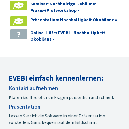
Seminar: Nachhaltige Gebäude:
Ökobilanzierung -
Praxis-/Prüfworkshop »
Rechenwerte 2023
(gültig ab 01.03.2023)
Präsentation: Nachhaltigkeit Ökobilanz »
Berechnung nach dem
Qualitätssiegel
Online-Hilfe: EVEBI - Nachhaltigkeit
Nachhaltiges Gebäude
Ökobilanz »
(QNG)
Überblick über die
Ergebnisse der
Ökobilanz Gebäude
tabellarisch und
grafisch
EVEBI einfach kennenlernen:
Umfangreicher
Ergebnisbericht auf
Kontakt aufnehmen
Knopfdruck zur
Klären Sie Ihre offenen Fragen persönlich und schnell.
Weitergabe an die
Zertifizierungsstelle
Präsentation
für das
Lassen Sie sich die Software in einer Präsentation
Nachhaltigkeitszertifikat
vorstellen. Ganz bequem auf dem Bildschirm.
sowie an den Kunden