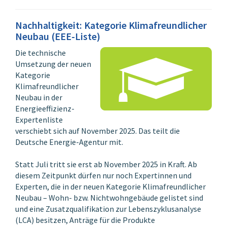
vorhandenen Bauteile
und Anlagen unter
Nachhaltigkeit: Kategorie Klimafreundlicher
Zuordnung der
Neubau (EEE-Liste)
ÖKOBAUDAT
Berechnung der
Die technische
Treibhausemissionen
Umsetzung der neuen
(GWP
) für die Module
100
Kategorie
A1-A3 (Herstellung), B4
Klimafreundlicher
(Austausch), D1
Neubau in der
(Recycling) und B6
Energieeffizienz-
(Betrieb) absolut und
Expertenliste
auf die
verschiebt sich auf November 2025. Das teilt die
Nettoraumfläche
Deutsche Energie-Agentur mit.
bezogen
Bewertung von
Statt Juli tritt sie erst ab November 2025 in Kraft. Ab
Wohngebäuden und
diesem Zeitpunkt dürfen nur noch Expertinnen und
Nichtwohngebäuden
Experten, die in der neuen Kategorie Klimafreundlicher
Bewertung von
Neubau – Wohn- bzw. Nichtwohngebäude gelistet sind
Neubauten und
und eine Zusatzqualifikation zur Lebenszyklusanalyse
Komplettsanierungen
(LCA) besitzen, Anträge für die Produkte