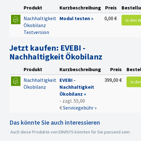
Ökobilanzierung
automatisch vorgeschlagen.
Produkt
Kurzbeschreibung
Preis
Bestell
Das bietet einen enormen
Nachhaltigkeit
Modul testen »
0,00 €
in den 
Zeitvorteil für den Planer! Die
Ökobilanz
Berechnung der
Testversion
Treibhausgasemissionen und
des Primärenergiebedarfs,
Jetzt kaufen: EVEBI -
nicht erneuerbar erfolgt u.a.
Nachhaltigkeit Ökobilanz
auf den
Berechnungsvorschriften des
Produkt
Kurzbeschreibung
Preis
Beste
QNG.
Die Ergebnisse werden
Nachhaltigkeit
EVEBI -
399,00 €
in de
übersichtlich dargestellt und
Ökobilanz
Nachhaltigkeit
erlauben Rückschlüsse auf
Ökobilanz »
ggf. notwendige
- zzgl. 55,00
Projektanpassungen zur
€
Servicegebühr »
Erreichung des
Qualitätssiegels für
Das könnte Sie auch interessieren
nachhaltiges Bauen (QNG
Auch diese Produkte von ENVISYS könnten für Sie passend sein:
Siegel). Mit einfachem