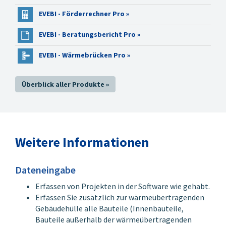
Mausklick gelangt der
Anwender zu den Bauteilen
EVEBI - Förderrechner Pro »
und Anlagen, die
EVEBI - Beratungsbericht Pro »
nachgebessert werden sollen.
Ein Ergebnisbericht der
EVEBI - Wärmebrücken Pro »
Lebenszyklusanalyse (LCA)
mit den wesentlichen Daten
für den Kunden bzw. auch zur
Überblick aller Produkte »
Weitergabe an eine
Zertifizierungsstelle erfolgt
wie üblich per Knopfdruck.
Weitere Informationen
Funktionen der Ökobilanz-
Software
Automatische
Dateneingabe
Zuordnung der
Erfassen von Projekten in der Software wie gehabt.
Baukonstruktionen zu
Erfassen Sie zusätzlich zur wärmeübertragenden
den Datensätzen der
Gebäudehülle alle Bauteile (Innenbauteile,
ÖKOBAUDAT bzw. der
Bauteile außerhalb der wärmeübertragenden
Tabelle