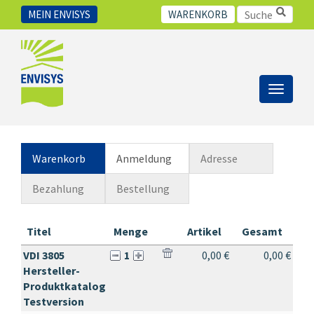
MEIN ENVISYS
WARENKORB
Toggle
navigat
Warenkorb
Anmeldung
Adresse
Bezahlung
Bestellung
Titel
Menge
Artikel
Gesamt
VDI 3805
1
0,00 €
0,00 €
Hersteller-
Produktkatalog
Testversion