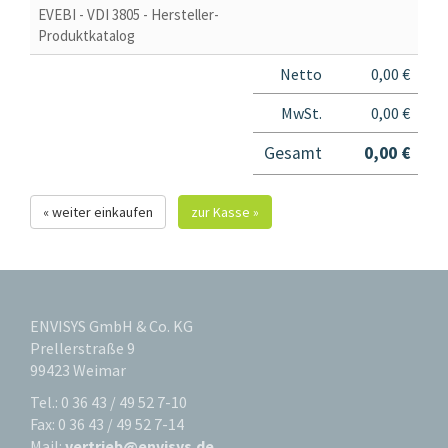
EVEBI - VDI 3805 - Hersteller-
Produktkatalog
Netto
0,00 €
MwSt.
0,00 €
Gesamt
0,00 €
« weiter einkaufen
zur Kasse »
ENVISYS GmbH & Co. KG
Prellerstraße 9
99423 Weimar
Tel.: 0 36 43 / 49 52 7-10
Fax: 0 36 43 / 49 52 7-14
Mail:
vertrieb@envisys.de