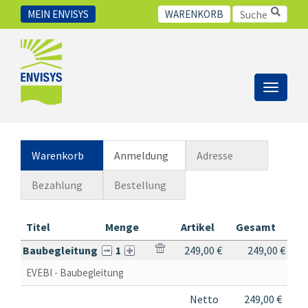
MEIN ENVISYS
WARENKORB
Toggle
navigat
Warenkorb
Anmeldung
Adresse
Bezahlung
Bestellung
Titel
Menge
Artikel
Gesamt
Baubegleitung
1
249,00 €
249,00 €
EVEBI - Baubegleitung
Netto
249,00 €