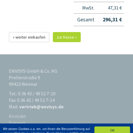
MwSt.
47,31 €
Gesamt
296,31 €
« weiter einkaufen
zur Kasse »
ENVISYS GmbH & Co. KG
Prellerstraße 9
99423 Weimar
Tel.: 0 36 43 / 49 52 7-10
Fax: 0 36 43 / 49 52 7-14
Mail:
vertrieb@envisys.de
Kontakt
Support
Impressum
Wir setzen Cookies u.a. ein, um Ihnen die Benutzerführung auf
OK