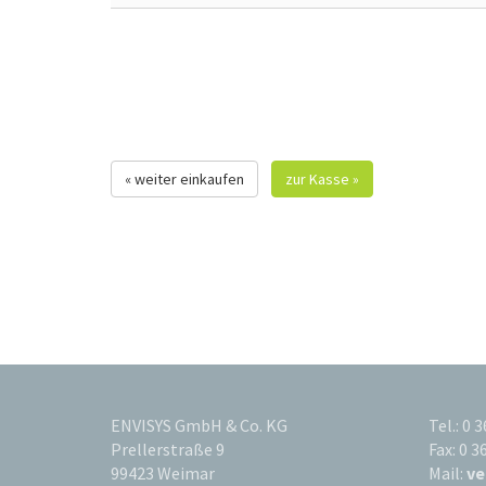
« weiter einkaufen
zur Kasse »
ENVISYS GmbH & Co. KG
Tel.: 0 
Prellerstraße 9
Fax: 0 3
99423 Weimar
Mail:
ve