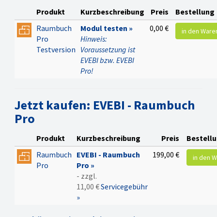
zwischen Raumbuch,
Produkt
Kurzbeschreibung
Preis
Bestellung
Flächenmanager,
Raumbuch
Modul testen »
0,00 €
Konstruktionen und
in den Ware
Pro
Hinweis:
Bauteilen schafft einen
Testversion
Voraussetzung ist
perfekten Überblick
EVEBI bzw. EVEBI
über das Projekt.
Pro!
Einfaches Erfassen
durch Begehen der
Räume und Eintragen
Jetzt kaufen: EVEBI - Raumbuch
der Raumhülle oder
Pro
Importieren aus
E-CAD
»
mit automatischem
Anlegen der Räume und
Produkt
Kurzbeschreibung
Preis
Bestell
ihrer Raumhülle.
Raumbuch
EVEBI - Raumbuch
199,00 €
Beim Import aus E-CAD
in den 
Pro
Pro »
werden die
- zzgl.
Hüllelemente
11,00 €
Servicegebühr
automatisch
»
Konstruktionen und
Bauteilen zugeordnet.