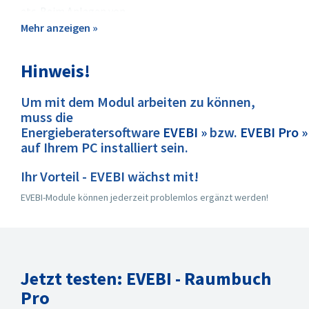
etc. Beim Anlegen von
Raumbegrenzungsflächen,
Mehr anzeigen »
also der Raumhülle, werden
bereits automatisch
Hinweis!
Konstruktionen und Bauteile
angelegt! Die
Um mit dem Modul arbeiten zu können,
Bruttoteilflächen der
muss die
Raumhülle werden in den
Energieberatersoftware
EVEBI »
bzw.
EVEBI Pro »
Flächenmanager
auf Ihrem PC installiert sein.
übernommen und verwaltet.
Ein Datenimport von CAD-
Ihr Vorteil - EVEBI wächst mit!
Daten ist möglich und spart
Zeit.
EVEBI-Module können jederzeit problemlos ergänzt werden!
Erfassen von Räumen
und ihrer
Begrenzungsflächen -
Raumhülle (Wände,
Jetzt testen: EVEBI - Raumbuch
Fenster, Böden,
Decken).
Pro
Das Zusammenspiel