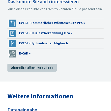
Das könnte Sie auch interessieren
Einfacher und schneller
geht es kaum!
Auch diese Produkte von ENVISYS könnten für Sie passend sein:
Einfaches
Berücksichtigen von
EVEBI - Sommerlicher Wärmeschutz Pro »
Raumnischen und -
erweiterungen.
EVEBI - Heizlastberechnung Pro »
Das Raumbuch dient als
Grundlage für
EVEBI - Hydraulischer Abgleich »
die
E-CAD »
Lüftungsplanung
nach DIN 1946-6,
die
Überblick aller Produkte »
Heizlastberechnung
nach DIN 12831,
den hydraulischen
Abgleich und
den
Weitere Informationen
sommerlichen
Wärmeschutz
nach 4108-2.
Dateneingabe