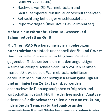
Beiblatt 2 (2019-06)
Nachweis von 2D-Wärmebrücken und
Bauteiltemperaturen für Feuchteschutzanalysen
Betrachtung beliebiger Anschlussdetails
Reportvorlagen (inklusive KfW-Formblätter)
Mehr als nur Wärmebrücken: Tauwasser und
Schimmelbefall im Griff!
Mit
ThermCAD Pro
berechnen Sie an
beliebigen
Konstruktionen
einfach und schnell den
Ψ- und f-Wert
.
Damit erhalten Sie einen unschlagbaren Vorteil
gegenüber Mitbewerbern, die mit den ungünstigen
Wärmebrückenpauschalen der EnEV vorlieb nehmen
müssen! Sie weisen die Wärmebrückeneinflüsse
detailliert nach, mit der nötigen
Rechengenauigkeit
und minimiertem Zeitaufwand
, so werden
anspruchsvolle Planungsaufgaben erfolgreich und
wirtschaftlich gelöst. Mit Hilfe der
hygrischen Analyse
erkennen Sie die
Schwachstellen einer Konstruktion
,
indem Sie die
Temperaturtiefpunkte
an der
raumseitigen Bauteilfläche bestimmen.
Dadurch wird