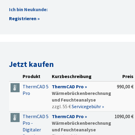
Wärmeflussdarstellung
DXF/DWG Import
Ich bin Neukunde:
Konstruktionsdatenbank
Registrieren »
Hilfslinien
Beschriftungs- und
Etikettenfunktion Stil
erreichbar
Bemaßungsfunktion
Stil erreichbar
Jetzt kaufen
Berichtserweiterung
(u.a. KfW-Formblätter)
Produkt
Kurzbeschreibung
Preis
Berechnungsverfahren
ThermCAD 5
ThermCAD Pro »
990,00 €
Berechnung erfolgt
Pro
Wärmebrückenberechnung
nach der DIN EN ISO
und Feuchteanalyse
10211
zzgl. 55 €
Servicegebühr »
Annahme von
ThermCAD 5
ThermCAD Pro »
1090,00 €
Randbedingungen nach
Pro -
Wärmebrückenberechnung
DIN EN ISO 10211 und
Digitaler
und Feuchteanalyse
nach DIN 4108 Beiblatt