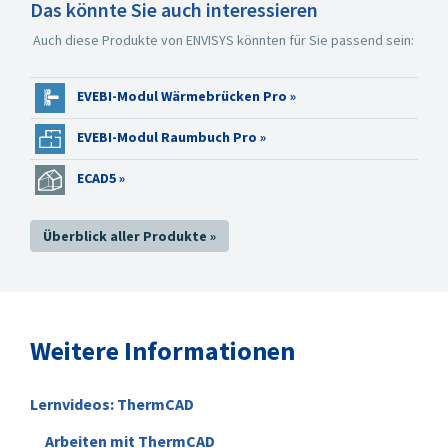
Das könnte Sie auch interessieren
Auch diese Produkte von ENVISYS könnten für Sie passend sein:
EVEBI-Modul Wärmebrücken Pro »
ThermCAD - Beispiel Bodenplatte auf monolithisches Erdreich
Aufbau
EVEBI-Modul Raumbuch Pro »
ECAD5 »
Überblick aller Produkte »
Weitere Informationen
Lernvideos: ThermCAD
ThermCAD - Beispiel Balkonplatte außengedämmtes Mauerwerk
Arbeiten mit ThermCAD