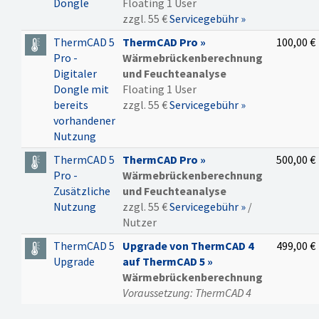
Dongle
Floating 1 User
2
zzgl. 55 €
Servicegebühr »
Sowohl die Psi-Wert als
auch die f-Wert
ThermCAD 5
ThermCAD Pro »
100,00 €
Berechnung ist
Pro -
Wärmebrückenberechnung
durchführbar
Digitaler
und Feuchteanalyse
Dongle mit
Floating 1 User
Bedienung/Kompatibilität
bereits
zzgl. 55 €
Servicegebühr »
vorhandener
Die Bedienung und die
Nutzung
Daten sind mit
ECAD-
3D-
ThermCAD 5
ThermCAD Pro »
500,00 €
Gebäudemodellierung
Pro -
Wärmebrückenberechnung
»
kompatibel
Zusätzliche
und Feuchteanalyse
Nutzung
zzgl. 55 €
Servicegebühr »
/
Nutzer
ThermCAD 5
Upgrade von ThermCAD 4
499,00 €
Upgrade
auf ThermCAD 5 »
Wärmebrückenberechnung
Voraussetzung: ThermCAD 4