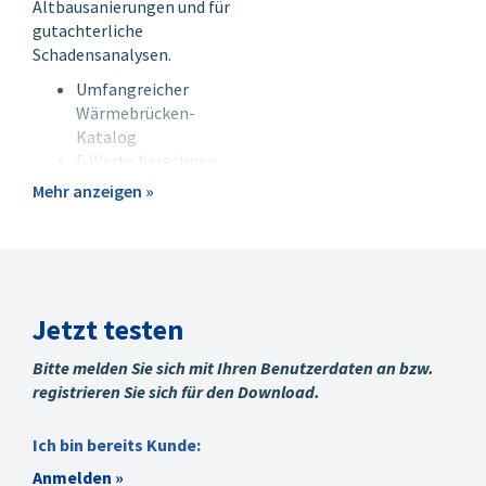
Altbausanierungen und für
gutachterliche
Schadensanalysen.
Umfangreicher
Wärmebrücken-
Katalog
f-Werte berechnen
DXF DWG Zeichnungen
Mehr anzeigen »
importieren
Konstruktionen
einfügen
Temperaturpunkte
setzen
Jetzt testen
Adaptive
Netzverfeinerung
Bitte melden Sie sich mit Ihren Benutzerdaten an bzw.
Fenster-
registrieren Sie sich für den Download.
Referenzprofilberechnung
Wärmestromeinspeisung
Ich bin bereits Kunde:
punktförmig,
linienförmig
Anmelden »